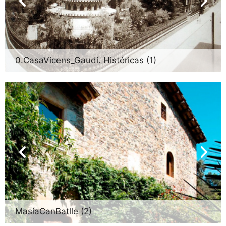
0.CasaVicens_Gaudí. Históricas (1)
MasíaCanBatlle (2)