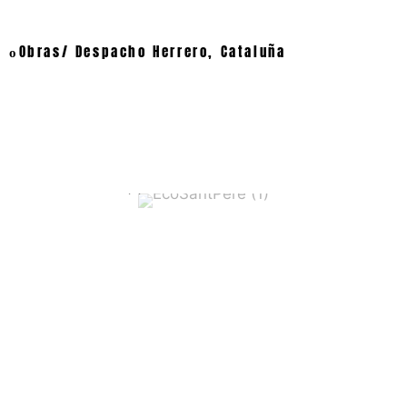
Obras/ Despacho Herrero, Cataluña
o
EcoSantPere (1)