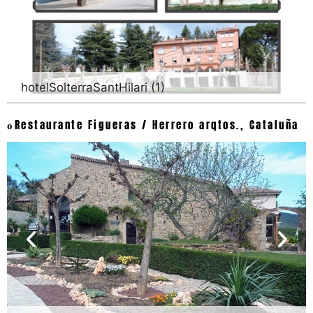
hotelSolterraSantHilari (1)
Restaurante Figueras / Herrero arqtos., Cataluña
o