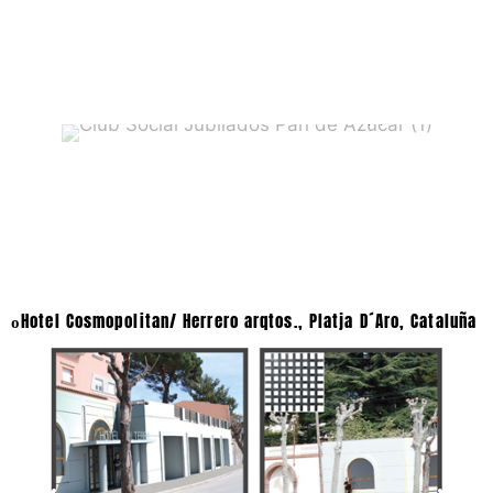
Club Social Jubilados Pan de Azucar (1)
Hotel Cosmopolitan/ Herrero arqtos., Platja D´Aro, Cataluña
o