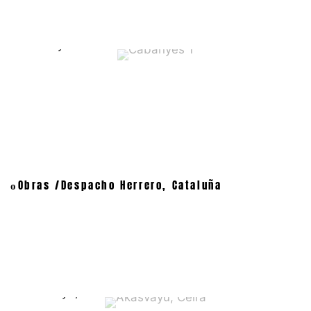
Cabanyes 1
Obras /Despacho Herrero, Cataluña
o
Akasvayu, Celrá