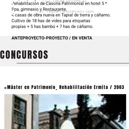
Rehabilitación de Casona Patrimonial en hotel 5 *
3. Tapia habitación tipo
Spa, gimnasio y Restaurante.
4 casas de obra nueva en Tapial de tierra y cáñamo.
Cultivo de 18 has de vides para etiquetas
propias + 5 has bambú + 7 has de cáñamo.
ANTEPROYECTO-PROYECTO / EN VENTA
CONCURSOS
Máster en Patrimonio_ Rehabilitación Ermita / 2003
o