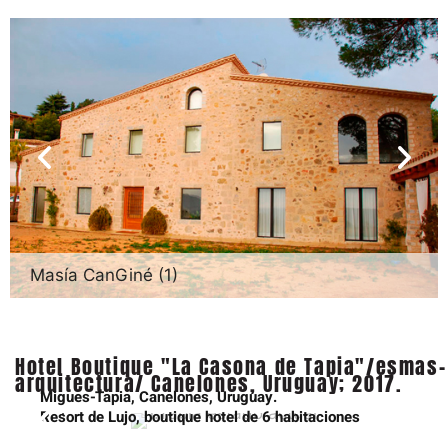
Masía CanGiné (1)
Hotel Boutique "La Casona de Tapia"/esmas-
arquitectura/ Canelones, Uruguay; 2017.
Migues-Tapia, Canelones, Uruguay.
1.Tapia estado actual
Resort de Lujo, boutique hotel de 6 habitaciones
2.Tapia proyecto