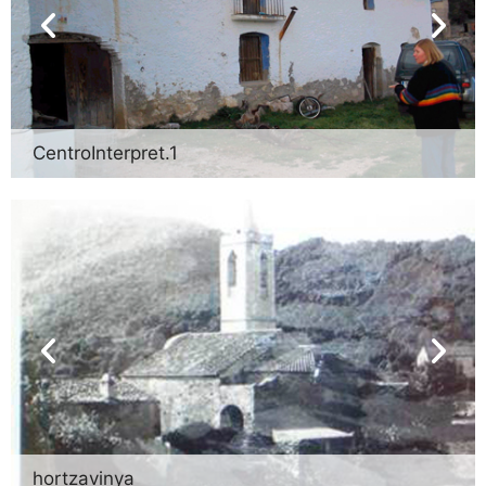
CentroInterpret.1
hortzavinya