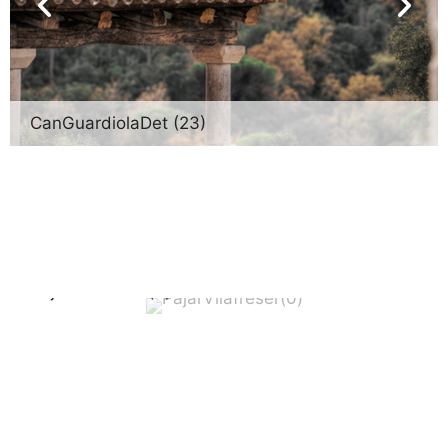
CanGuardiolaDet (23)
PajarVilafreser(0)