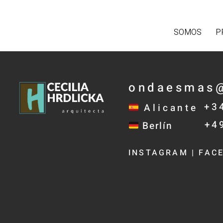
SOMOS
P
ondaesmas
‪+
Alicante
‪+
Berlín
INSTAGRAM
|
FAC