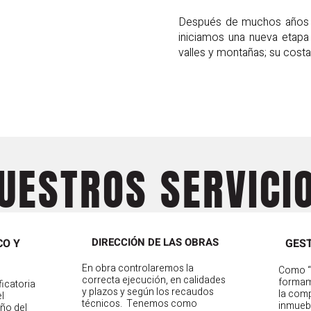
Después de muchos años c
iniciamos una nueva etapa 
valles y montañas; su costa
UESTROS SERVICI
DIRECCIÓN DE LAS OBRAS
CO Y
GEST
En obra controlaremos la
Como “p
correcta ejecución, en calidades
formam
ficatoria
y plazos y según los recaudos
la comp
l
técnicos. Tenemos como
inmuebl
eño del