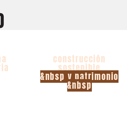
O
AL
DOCENCIA
ma
construcción
ria
sostenible
&nbsp y patrimonio
&nbsp