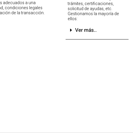
os adecuados a una
trámites, certificaciones,
ad, condiciones legales
solicitud de ayudas, etc.
tación de la transacción.
Gestionamos la mayoría de
ellos:
Ver más..
REHABILITACIÓN
rucciones existentes no solo exige una gran creatividad, sino
imprevistos, lo que implica amplios
conocimientos específicos.