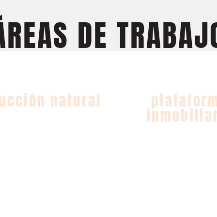
ÁREAS DE TRABAJ
P_grown up
FLIP RUR
ucción natural
platafor
inmobilia