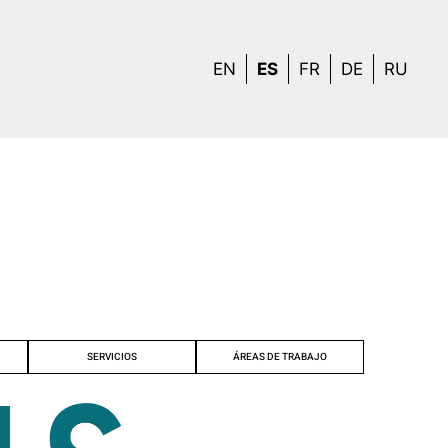
EN
ES
FR
DE
RU
rucción ecológica
litación patrimonial
SERVICIOS
ÁREAS DE TRABAJO