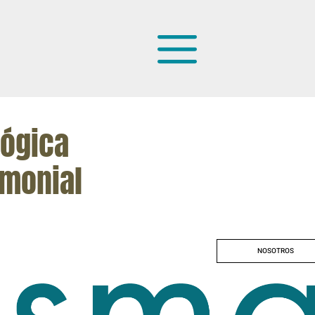
lógica
const
imonial
rehabi
NOSOTROS