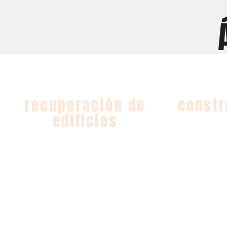
REHABITA PATRIMONIO
GU
recuperación de
constr
edificios