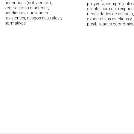
adecuadas (sol, vientos),
proyecto, siempre junto 
vegetación a mantener,
cliente, para dar respues
pendientes, cualidades
necesidades de espacio,
resistentes, riesgos naturales y
expectativas estéticas y
normativas.
posibilidades económica
OBRA NUEVA
El encargo de
una obra nueva
despierta nuestra creatividad 
cliente venciendo las condicionantes existentes (
normativa
, te
Ver más..