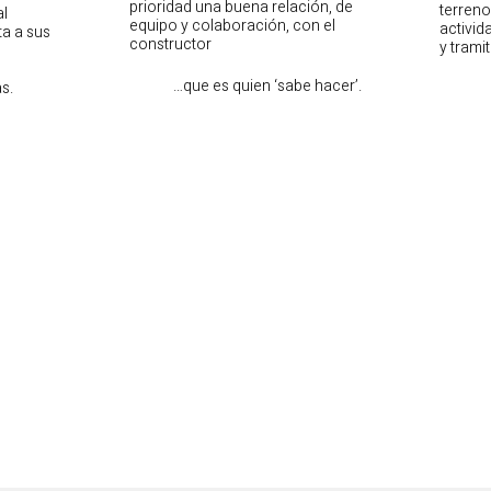
prioridad una buena relación, de
terren
al
equipo y colaboración, con el
activid
ta a sus
constructor
y trami
…que es quien ‘sabe hacer’.
s.
para cumplir los anhelos del
La rehabilitación de const
rreno, presupuestos, etc.
soluciones rápidas frente a 
Ver más..